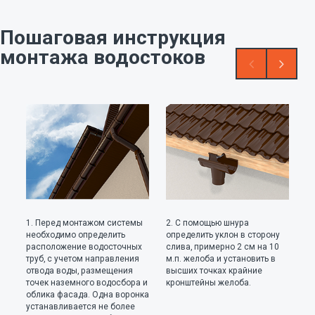
Пошаговая инструкция
монтажа водостоков
1. Перед монтажом системы
2. С помощью шнура
3.
необходимо определить
определить уклон в сторону
сл
расположение водосточных
слива, примерно 2 см на 10
В
труб, с учетом направления
м.п. желоба и установить в
в 
отвода воды, размещения
высших точках крайние
ж
точек наземного водосбора и
кронштейны желоба.
облика фасада. Одна воронка
устанавливается не более