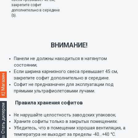
закрепите софит
р
дополнительно в середине
(b).
ВНИМАНИЕ!
Панели не должны находиться в натянутом
состоянии;
Если ширина карнизного свеса превышает 45 см,
Магазин
закрепите софит дополнительно в середине.
Софит не предназначен для эксплуатации под
прямыми ультрафиолетовыми лучами.
Правила хранения софитов
Стать дилером
Не нарушайте целостность заводских упаковок;
Храните софиты только в закрытых помещениях.
Убедитесь, что в помещении хорошая вентиляция, а
температура не выходит за пределы -40…+40
°С.