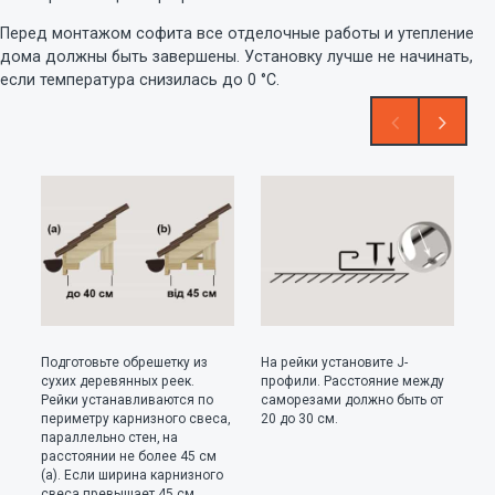
Перед монтажом софита все отделочные работы и утепление
дома должны быть завершены. Установку лучше не начинать,
если температура снизилась до 0 °С.
Подготовьте обрешетку из
На рейки установите J-
Па
сухих деревянных реек.
профили. Расстояние между
со
Рейки устанавливаются по
саморезами должно быть от
ус
периметру карнизного свеса,
20 до 30 см.
п
параллельно стен, на
с
расстоянии не более 45 см
ос
(а). Если ширина карнизного
к
свеса превышает 45 см,
к