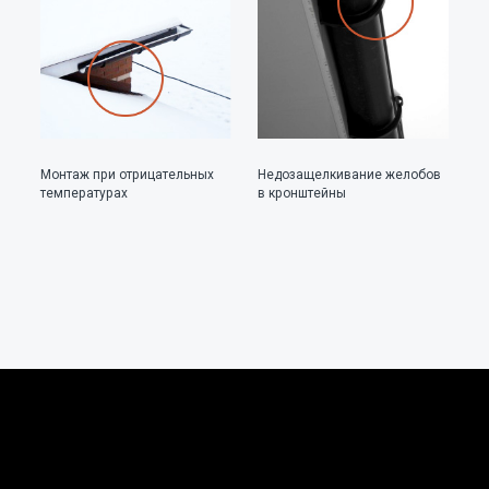
Монтаж при отрицательных
Недозащелкивание желобов
Н
температурах
в кронштейны
к