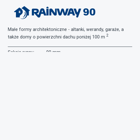
Małe formy architektoniczne - altanki, werandy, garaże, a
2
także domy o powierzchni dachu poniżej 100 m
Sekcja rynny:
90 mm
Średnica rury:
75 mm
Wybierz kolor: