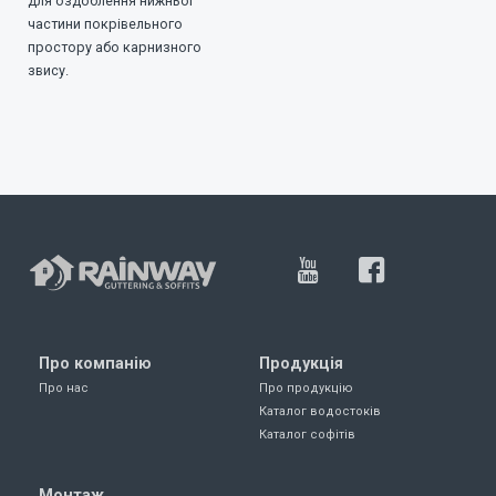
для оздоблення нижньої
частини покрівельного
простору або карнизного
звису.
Про компанію
Продукція
Про нас
Про продукцію
Каталог водостоків
Каталог софітів
Монтаж