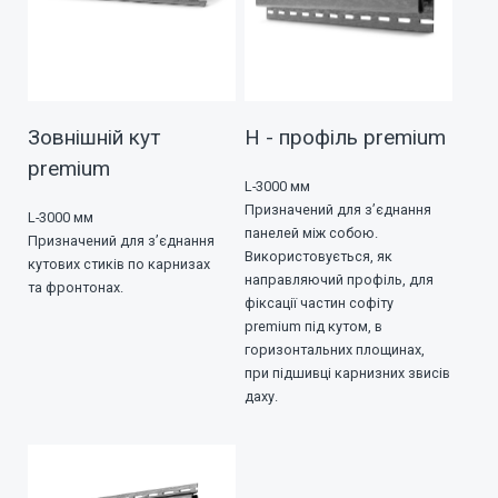
Зовнішній кут
Н - профіль premium
premium
L-3000 мм
Призначений для з’єднання
L-3000 мм
панелей між собою.
Призначений для з’єднання
Використовується, як
кутових стиків по карнизах
направляючий профіль, для
та фронтонах.
фіксації частин софіту
premium під кутом, в
горизонтальних площинах,
при підшивці карнизних звисів
даху.