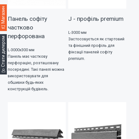
Магазин
Панель софіту
J - профіль premium
частково
L-3000 мм
перфорована
Cтати дилером
Застосовується як стартовий
та фінішний профіль для
L-3000х300 мм
фіксації панелей софіту
Панель має часткову
premium.
перфорацію, розташовану
посередині. Такі панелі можна
використовувати для
обшивки будь-яких
конструкцій будівель.