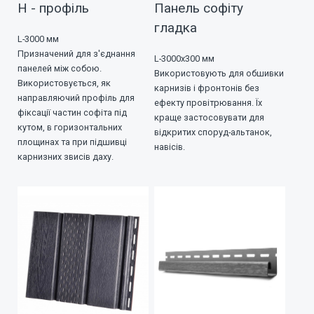
Н - профіль
Панель софіту
гладка
L-3000 мм
Призначений для з'єднання
L-3000х300 мм
панелей між собою.
Використовують для обшивки
Використовується, як
карнизів і фронтонів без
направляючий профіль для
ефекту провітрювання. Їх
фіксації частин софіта під
краще застосовувати для
кутом, в горизонтальних
відкритих споруд-альтанок,
площинах та при підшивці
навісів.
карнизних звисів даху.