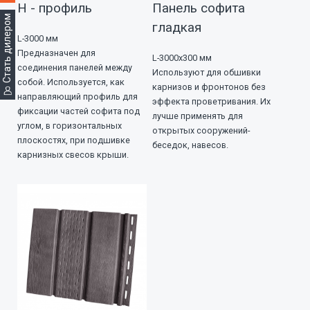
Н - профиль
Панель софита
Стать дилером
гладкая
L-3000 мм
Предназначен для
L-3000х300 мм
соединения панелей между
Используют для обшивки
собой. Используется, как
карнизов и фронтонов без
направляющий профиль для
эффекта проветривания. Их
фиксации частей софита под
лучше применять для
углом, в горизонтальных
открытых сооружений-
плоскостях, при подшивке
беседок, навесов.
карнизных свесов крыши.